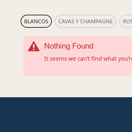
BLANCOS
CAVAS Y CHAMPAGNE
RO
Nothing Found
It seems we can’t find what you’r