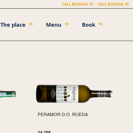
CALL BODEGA 13
CALL BODEGA 16
The place
Menu
Book
16
16
16
PERAMOR D.O. RUEDA
14.20
€