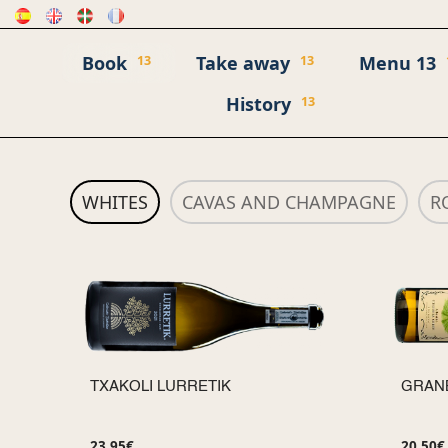
Book
Take away
Menu 13
13
13
History
13
WHITES
CAVAS AND CHAMPAGNE
R
TXAKOLI LURRETIK
GRANB
23,95
€
20,50
€