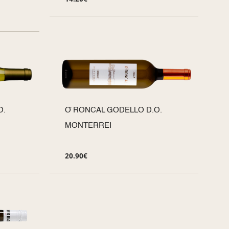
O.
O ́RONCAL GODELLO D.O.
MONTERREI
20.90
€